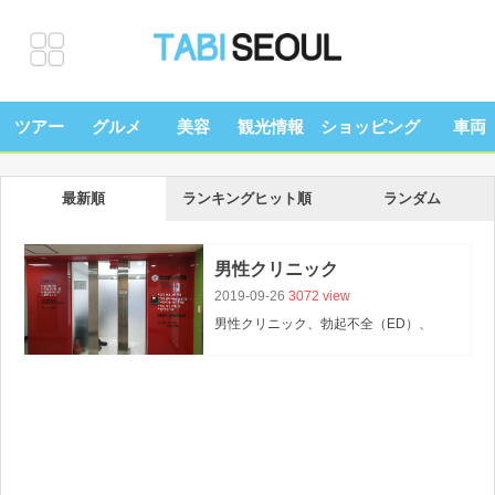
ツアー
グルメ
美容
観光情報
ショッピング
車両
最新順
ランキングヒット順
ランダム
男性クリニック
2019-09-26
3072 view
男性クリニック、勃起不全（ED）、
機能性勃起障害、器質性勃起障害など