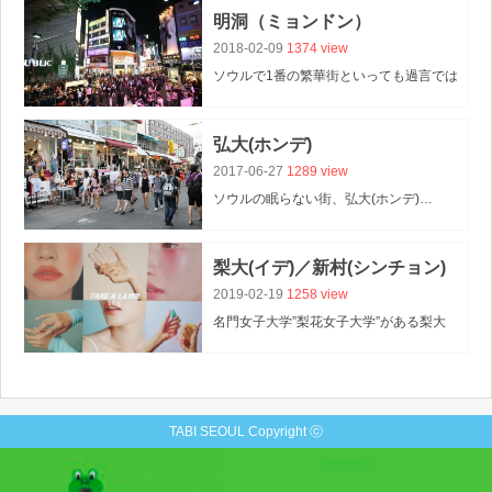
夜に訪れるとより一層感慨深く感じる人気スポ
明洞（ミョンドン）
2018-02-09
1374 view
ソウルで1番の繁華街といっても過言ではない
｢明洞（ミョンドン）｣！コスメを始め、
服や靴、エステやマッサージ…
弘大(ホンデ)
美味しいご飯のお店までなんでもある観光客に人
2017-06-27
1289 view
ソウルの眠らない街、弘大(ホンデ)…
若者が集い、
個性溢れる雰囲気が漂っています。
梨大(イデ)／新村(シンチョン)
毎週週末には、
2019-02-19
1258 view
フリーマーケットが開催されたくさんのイベン
名門女子大学”梨花女子大学”がある梨大
(イデ)と名門大学の”西江大学・
廷世大学”がある新村(シンチョン)は、
学生街のため安いグルメや可愛いファッション
TABI SEOUL Copyright ⓒ