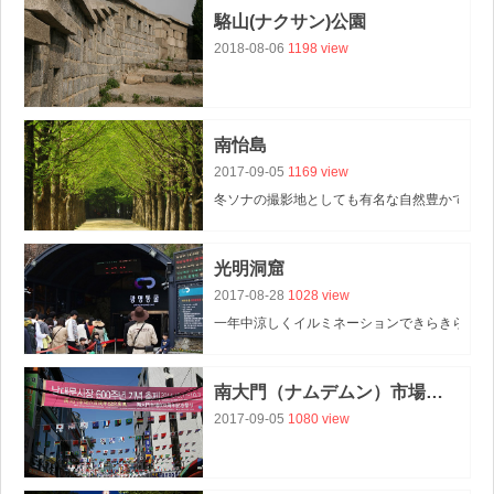
駱山(ナクサン)公園
2018-08-06
1198 view
南怡島
2017-09-05
1169 view
冬ソナの撮影地としても有名な自然豊かでリラ
光明洞窟
2017-08-28
1028 view
一年中涼しくイルミネーションできらきらした
南大門（ナムデムン）市場散策
2017-09-05
1080 view