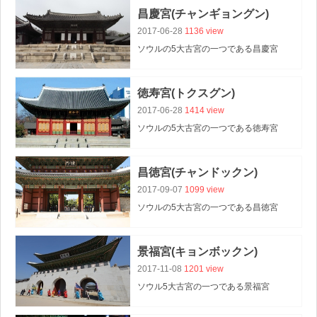
昌慶宮(チャンギョングン)
2017-06-28
1136 view
ソウルの5大古宮の一つである昌慶宮
(チャンギョングン)は、
古宮ならではの風格で見る人を魅了します。
徳寿宮(トクスグン)
深い空気の中に自然が加わっているため、
2017-06-28
1414 view
気持ちよく過ごすことができる古宮です。
ソウルの5大古宮の一つである徳寿宮
(トクスグン)は、
ソウルの中心にありながら観光客だけではなく
昌徳宮(チャンドックン)
2017-09-07
1099 view
ソウルの5大古宮の一つである昌徳宮
(チャンドックン)は、
1997年にユネスコ世界遺産に登録される程の
景福宮(キョンボックン)
韓国の美しさを表現した代表的な観光名所です
2017-11-08
1201 view
ソウル5大古宮の一つである景福宮
(キョンボックン)は、四季を楽しめ、