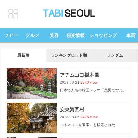
ツアー
グルメ
美容
観光情報
ショッピング
車両
最新順
ランキングヒット順
ランダム
アチムゴヨ樹木園
2018-06-21
2940 view
日本で人気の韓国ドラマ『美男ですね』
のロケ地でもあり、
様々の木々や花を見ることができる自然豊かで
安東河回村
このアチムゴヨとは、
2018-08-06
2476 view
朝の静けさという意
ユネスコ世界遺産にも指定された
「安東河回村」