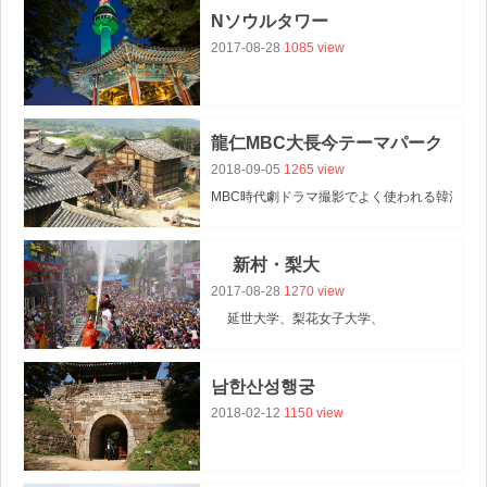
Nソウルタワー
2017-08-28
1085 view
龍仁MBC大長今テーマパーク
2018-09-05
1265 view
MBC時代劇ドラマ撮影でよく使われる韓流ド
新村・梨大
2017-08-28
1270 view
延世大学、梨花女子大学、
西江大学などの有名大学が近くにあり、
学生街として有名なのが新村・梨大
남한산성행궁
(シンチョン・イデ)エリアです。
2018-02-12
1150 view