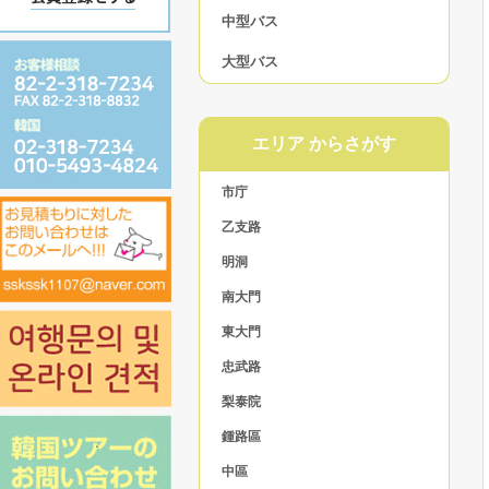
中型バス
大型バス
エリア からさがす
市庁
乙支路
明洞
南大門
東大門
忠武路
梨泰院
鍾路區
中區