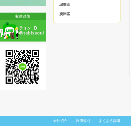
城東區
廣津區
友達追加
東大門区
中浪區
城北區
江北區
道峰區
蘆原區
恩平區
西大門區
麻浦區
陽川區
江西區
会社紹介
利用規則
よくある質問
九老區